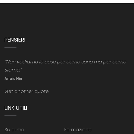
PENSIERI
“Non vediamo le cose per come sono ma per come
siamo.”
Anais Nin
Get another quote
LINK UTILI
Su di me
Formazione