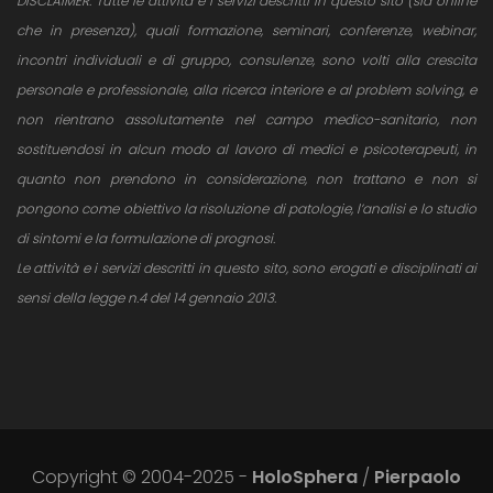
DISCLAIMER: Tutte le attività e i servizi descritti in questo sito (sia online
che in presenza), quali formazione, seminari, conferenze, webinar,
incontri individuali e di gruppo, consulenze, sono volti alla crescita
personale e professionale, alla ricerca interiore e al problem solving, e
non rientrano assolutamente nel campo medico-sanitario, non
sostituendosi in alcun modo al lavoro di medici e psicoterapeuti, in
quanto non prendono in considerazione, non trattano e non si
pongono come obiettivo la risoluzione di patologie, l’analisi e lo studio
di sintomi e la formulazione di prognosi.
Le attività e i servizi descritti in questo sito, sono erogati e disciplinati ai
sensi della legge n.4 del 14 gennaio 2013.
Copyright © 2004-2025 -
HoloSphera
/
Pierpaolo