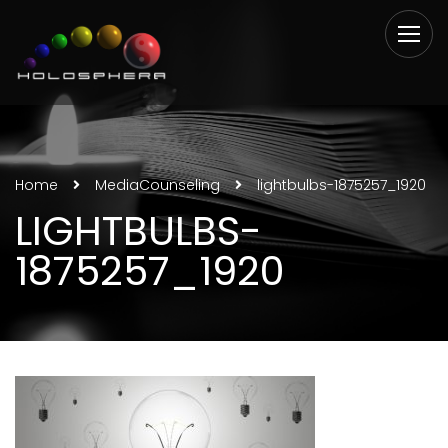
Home
Media
Counseling
lightbulbs-1875257_1920
LIGHTBULBS-
1875257_1920