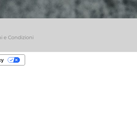
i e Condizioni
cy