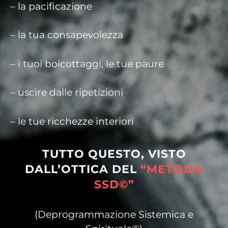
– la pacificazione
– la tua consapevolezza
– i tuoi boicottaggi, le tue paure
– uscire dalle ripetizioni
– le tue ricchezze interiori
TUTTO QUESTO, VISTO
DALL’OTTICA DEL
“METODO
SSD©”
(Deprogrammazione Sistemica e