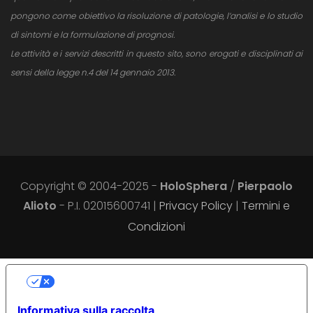
pongono come obiettivo la risoluzione di patologie, l’analisi e lo studio
di sintomi e la formulazione di prognosi.
Le attività e i servizi descritti in questo sito, sono erogati e disciplinati ai
sensi della legge n.4 del 14 gennaio 2013.
Copyright © 2004-2025 -
HoloSphera
/
Pierpaolo
Alioto
- P.I. 02015600741 |
Privacy Policy
|
Termini e
Condizioni
LE TUE PREFERENZE RELATIVE ALLA
PRIVACY
Informativa sulla raccolta