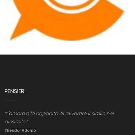
PENSIERI
“L'amore è la capacità di avvertire il simile nel
dissimile.”
Theodor Adorno