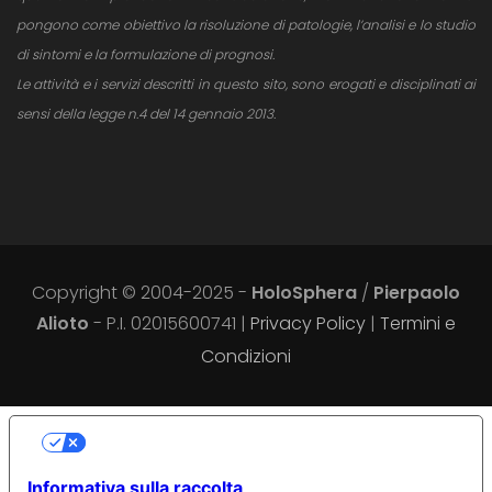
pongono come obiettivo la risoluzione di patologie, l’analisi e lo studio
di sintomi e la formulazione di prognosi.
Le attività e i servizi descritti in questo sito, sono erogati e disciplinati ai
sensi della legge n.4 del 14 gennaio 2013.
Copyright © 2004-2025 -
HoloSphera
/
Pierpaolo
Alioto
- P.I. 02015600741 |
Privacy Policy
|
Termini e
Condizioni
LE TUE PREFERENZE RELATIVE ALLA
PRIVACY
Informativa sulla raccolta