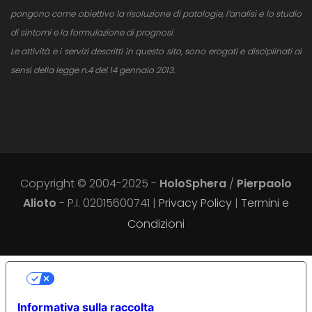
pongono come obiettivo la risoluzione di patologie, l’analisi e lo studio
di sintomi e la formulazione di prognosi.
Le attività e i servizi descritti in questo sito, sono erogati e disciplinati ai
sensi della legge n.4 del 14 gennaio 2013.
Copyright © 2004-2025 -
HoloSphera
/
Pierpaolo
Alioto
- P.I. 02015600741 |
Privacy Policy
|
Termini e
Condizioni
LE TUE PREFERENZE RELATIVE ALLA
PRIVACY
Informativa sulla raccolta