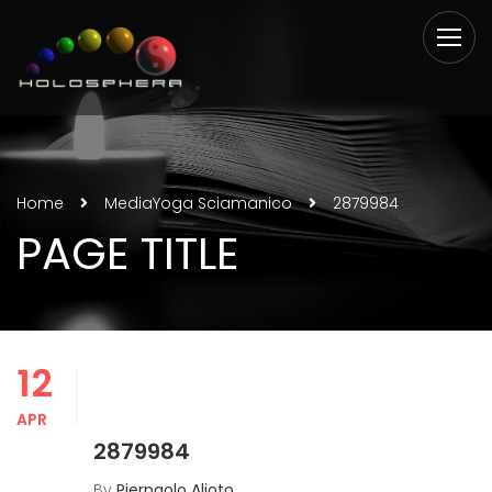
Home
Media
Yoga Sciamanico
2879984
PAGE TITLE
12
APR
2879984
By
Pierpaolo Alioto