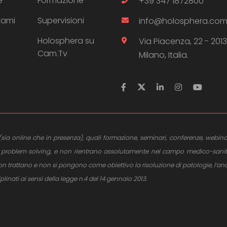
e
Formazione
+39 347 1872800
tami
Supervisioni
info@holosphera.co
Holosphera su
Via Piacenza, 22 - 201
Cam.Tv
Milano, Italia.
ito (sia online che in presenza), quali formazione, seminari, conferenze, webina
e al problem solving, e non rientrano assolutamente nel campo medico-sani
trattano e non si pongono come obiettivo la risoluzione di patologie, l’anali
ciplinati ai sensi della legge n.4 del 14 gennaio 2013.