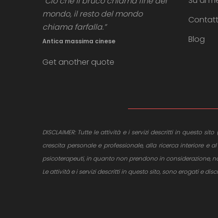
Su di m
“Ciò che il bruco chiama fine del
mondo, il resto del mondo
Contat
chiama farfalla.”
Blog
Antica massima cinese
Get another quote
DISCLAIMER: Tutte le attività e i servizi descritti in questo s
crescita personale e professionale, alla ricerca interiore 
psicoterapeuti, in quanto non prendono in considerazione, non 
Le attività e i servizi descritti in questo sito, sono erogati e dis