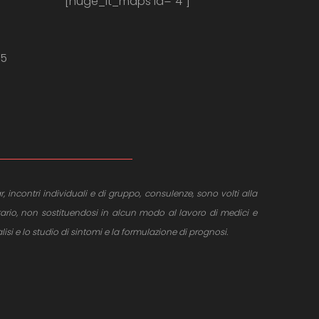
[huge_it_maps id="4"]
m
35
r, incontri individuali e di gruppo, consulenze, sono volti alla
tario, non sostituendosi in alcun modo al lavoro di medici e
si e lo studio di sintomi e la formulazione di prognosi.