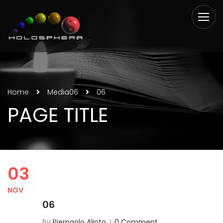
Home
Media
06
06
PAGE TITLE
03
NOV
06
By
Pierpaolo Alioto
0 Comment