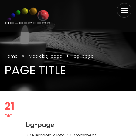
Home
Media
bg-page
bg-page
PAGE TITLE
21
DIC
bg-page
By
Pierpaolo Alioto
0 Comment