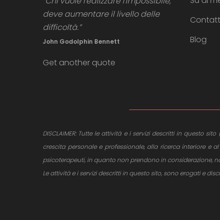
Su di m
“Chi vuole realizzare l'impossibile,
deve aumentare il livello delle
Contat
difficoltà.”
Blog
John Godolphin Bennett
Get another quote
DISCLAIMER: Tutte le attività e i servizi descritti in questo s
crescita personale e professionale, alla ricerca interiore 
psicoterapeuti, in quanto non prendono in considerazione, non 
Le attività e i servizi descritti in questo sito, sono erogati e dis