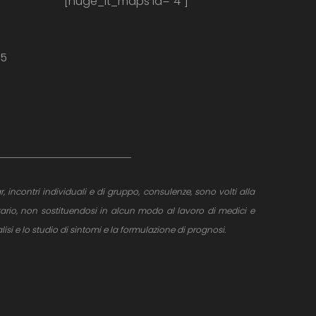
[huge_it_maps id="4"]
m
35
r, incontri individuali e di gruppo, consulenze, sono volti alla
tario, non sostituendosi in alcun modo al lavoro di medici e
si e lo studio di sintomi e la formulazione di prognosi.