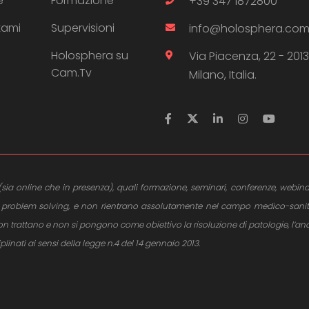
e
Formazione
+39 347 1872800
tami
Supervisioni
info@holosphera.co
Holosphera su
Via Piacenza, 22 - 201
Cam.Tv
Milano, Italia.
ito (sia online che in presenza), quali formazione, seminari, conferenze, webina
e al problem solving, e non rientrano assolutamente nel campo medico-sani
trattano e non si pongono come obiettivo la risoluzione di patologie, l’anali
ciplinati ai sensi della legge n.4 del 14 gennaio 2013.