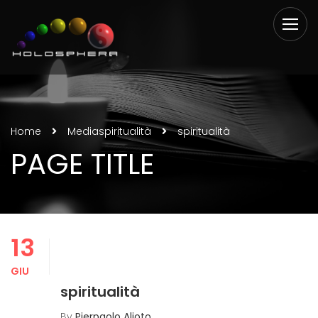
Home
Media
spiritualità
spiritualità
PAGE TITLE
13
GIU
spiritualità
By
Pierpaolo Alioto