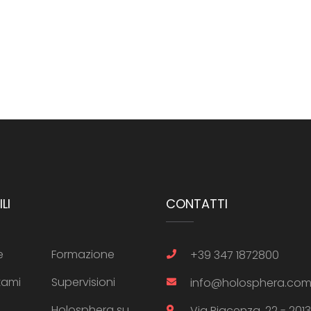
LI
CONTATTI
e
Formazione
+39 347 1872800
tami
Supervisioni
info@holosphera.co
Holosphera su
Via Piacenza, 22 - 201