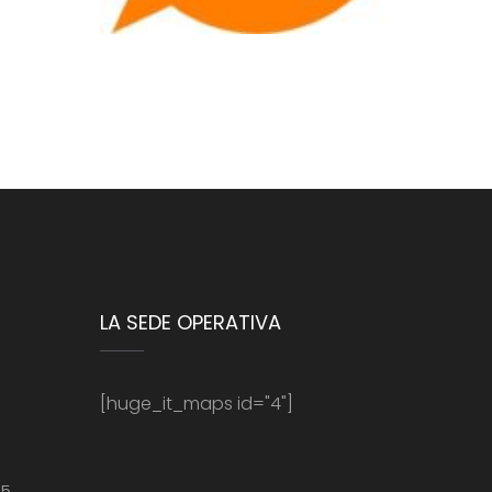
LA SEDE OPERATIVA
[huge_it_maps id="4"]
m
35