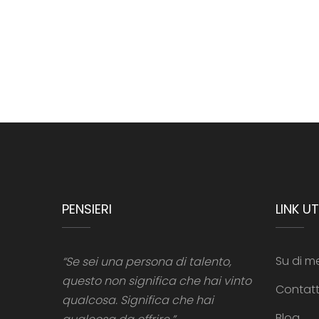
PENSIERI
LINK UTI
Su di m
“Se sei una persona di talento,
questo non significa che hai vinto
Contat
qualcosa. Significa che hai
Blog