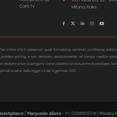
Cam.Tv
Milano, Italia.
ito (sia online che in presenza), quali formazione, seminari, conferenze, webina
e al problem solving, e non rientrano assolutamente nel campo medico-sani
trattano e non si pongono come obiettivo la risoluzione di patologie, l’anali
ciplinati ai sensi della legge n.4 del 14 gennaio 2013.
HoloSphera
/
Pierpaolo Alioto
- P.I. 02015600741 |
Privacy 