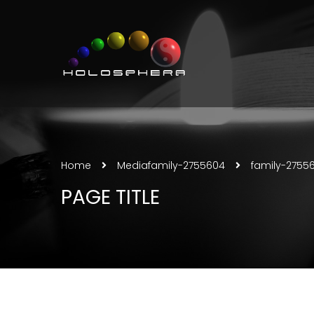
Home
Media
family-2755604
family-2755
PAGE TITLE