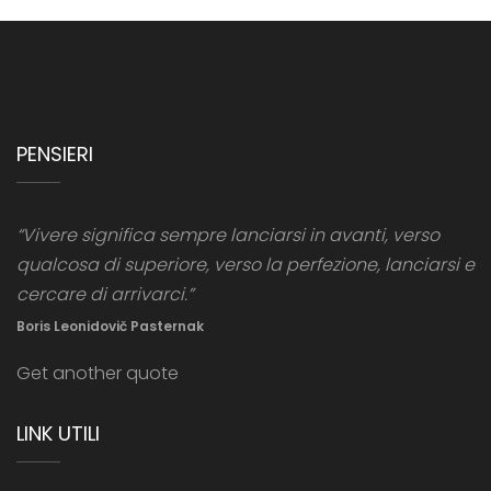
PENSIERI
“Vivere significa sempre lanciarsi in avanti, verso
qualcosa di superiore, verso la perfezione, lanciarsi e
cercare di arrivarci.”
Boris Leonidovič Pasternak
Get another quote
LINK UTILI